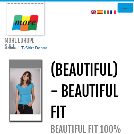
Togg
menu
navi
MORE EUROPE
S.R.L.
Home
T-Shirt Donna
(BEAUTIFUL)
- BEAUTIFUL
FIT
BEAUTIFUL FIT 100%