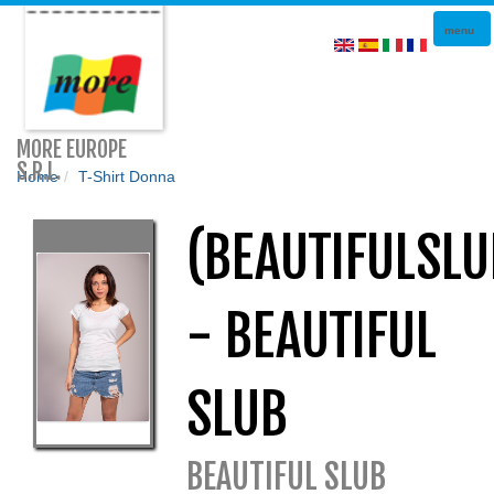
Togg
menu
navi
MORE EUROPE
S.R.L.
Home
T-Shirt Donna
(BEAUTIFULSLU
- BEAUTIFUL
SLUB
BEAUTIFUL SLUB